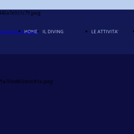
HOME
IL DIVING
LE ATTIVITA'
PAGE
la struttura
Immersioni
ricarica a
in FULL DAY
bordo
Immersione