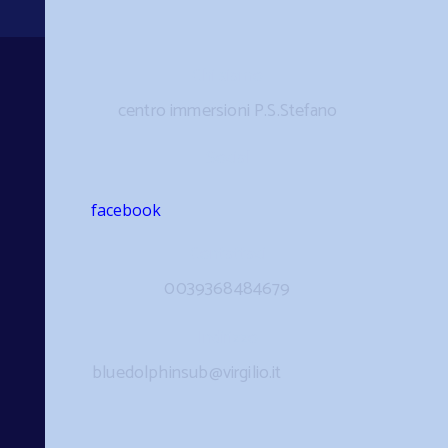
Chi siamo
centro immersioni P.S.Stefano
Social
facebook
Contattaci
0039368484679
Indirizzo
bluedolphinsub@virgilio.it