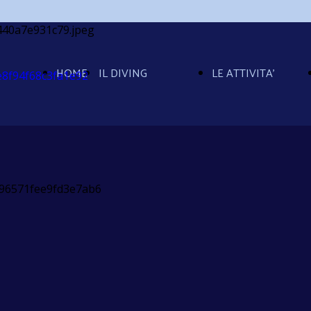
HOME
IL DIVING
LE ATTIVITA'
PAGE
la struttura
Immersioni
ricarica a
in FULL DAY
bordo
Immersione