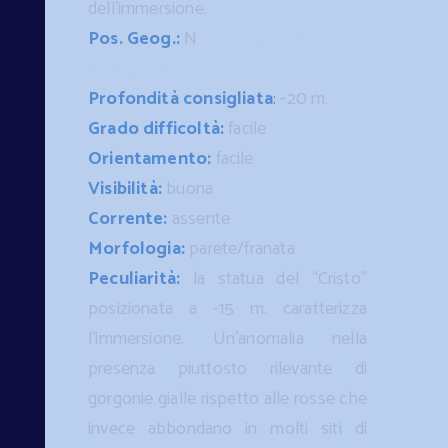
dell’immersione.
Pos. Geog.:
N
42°26′24.93″ -
E11°5′46.07″
Profondità consigliata
:
-20 m.
Grado difficoltà:
facile
Orientamento:
facile
Visibilità:
buona
Corrente:
assente
Morfologia:
parete/franata
Peculiarità:
la statua del “Cristo”
posizionata a -15 m. caratterizza
l’immersione. Un’anomalia nella
presenza piuttosto rilevante di
gorgonie gialle rispetto alle rosse che
invece abbondano in molti siti di